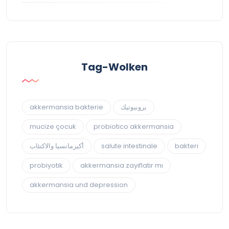
Tag-Wolken
akkermansia bakterie
بروبيوتيك
mucize çocuk
probiotico akkermansia
أكيرمانسيا والاكتئاب
salute intestinale
bakteri
probiyotik
akkermansia zayıflatır mı
akkermansia und depression