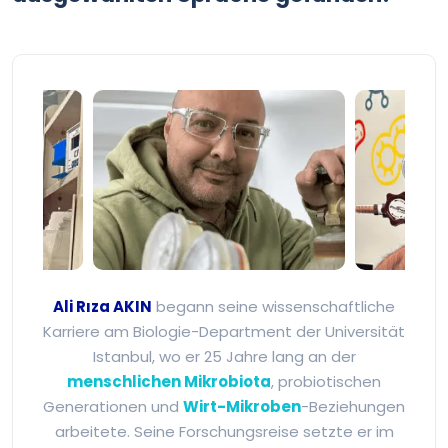
Ali Rıza Akın - Mikrobiyot
Ali Rıza AKIN
begann seine wissenschaftliche
Karriere am Biologie-Department der Universität
Istanbul, wo er 25 Jahre lang an der
menschlichen Mikrobiota
, probiotischen
Generationen und
Wirt-Mikroben
-Beziehungen
arbeitete. Seine Forschungsreise setzte er im