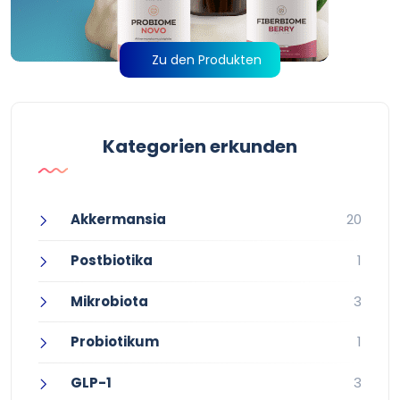
Zu den Produkten
Kategorien erkunden
Akkermansia
20
Postbiotika
1
Mikrobiota
3
Probiotikum
1
GLP-1
3