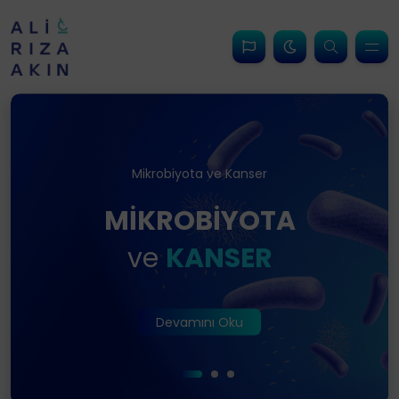
Mikrobiyota ve Kanser
Otizm ve Mikrobiyota
Kadınsal Mikrobiyota
MİKROBİYOTA
KADINSAL
OTİZM
ve
MİKROBİYOTA
MİKROBİYOTA
ve
KANSER
Devamını Oku