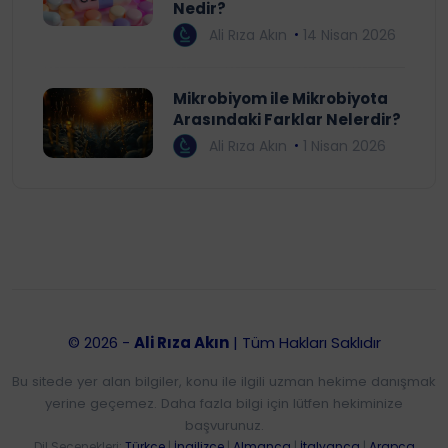
Nedir?
Ali Rıza Akın
14 Nisan 2026
Mikrobiyom ile Mikrobiyota
Arasındaki Farklar Nelerdir?
Ali Rıza Akın
1 Nisan 2026
© 2026 -
Ali Rıza Akın
| Tüm Hakları Saklıdır
Bu sitede yer alan bilgiler, konu ile ilgili uzman hekime danışmak
yerine geçemez. Daha fazla bilgi için lütfen hekiminize
başvurunuz.
Dil Seçenekleri:
Türkçe
|
İngilizce
|
Almanca
|
İtalyanca
|
Arapça