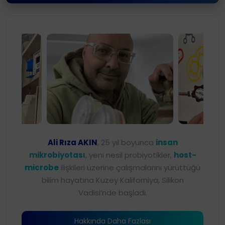
Ali Rıza Akın - Mikrobiyot
Ali Rıza AKIN
, 25 yıl boyunca
insan
mikrobiyotası
, yeni nesil probiyotikler,
host-
microbe
ilişkileri üzerine çalışmalarını yürüttüğü
bilim hayatına Kuzey Kaliforniya, Silikon
Vadisi’nde başladı.
Hakkında Daha Fazlası