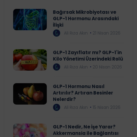
Bağırsak Mikrobiyotası ve
GLP-1 Hormonu Arasındaki
İlişki
Ali Rıza Akın
21 Nisan 2026
GLP-1 Zayıflatır mı? GLP-1'in
Kilo Yönetimi Üzerindeki Rolü
Ali Rıza Akın
20 Nisan 2026
GLP-1 Hormonu Nasıl
Artırılır? Artıran Besinler
Nelerdir?
Ali Rıza Akın
15 Nisan 2026
GLP-1 Nedir, Ne İşe Yarar?
Akkermansia ile Bağlantısı