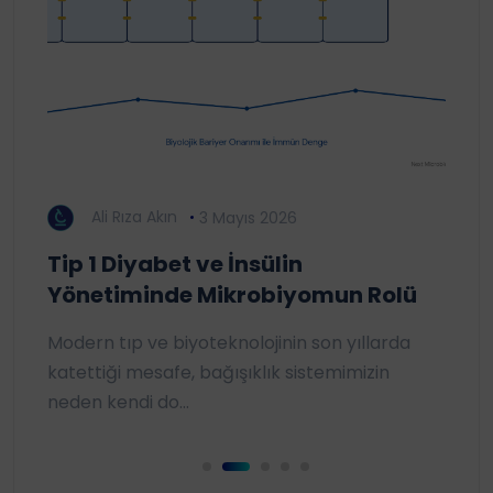
Ali Rıza Akın
A
3 Mayıs 2026
Tip 1 Diyabet ve İnsülin
Sivi
Yönetiminde Mikrobiyomun Rolü
Prob
sının
Modern tıp ve biyoteknolojinin son yıllarda
Moder
katettiği mesafe, bağışıklık sistemimizin
probl
neden kendi do...
çözüm