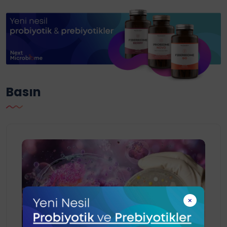
Basın
×