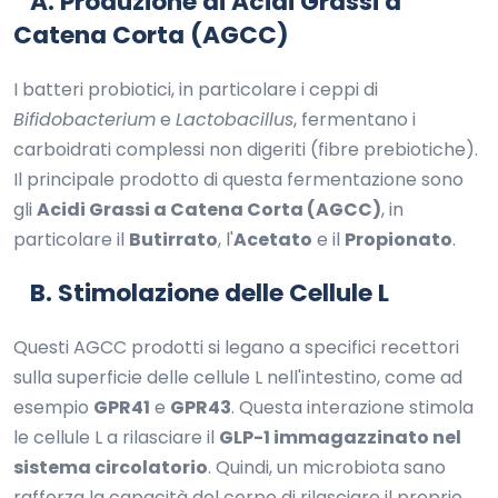
A. Produzione di Acidi Grassi a
Catena Corta (AGCC)
I batteri probiotici, in particolare i ceppi di
Bifidobacterium
e
Lactobacillus
, fermentano i
carboidrati complessi non digeriti (fibre prebiotiche).
Il principale prodotto di questa fermentazione sono
gli
Acidi Grassi a Catena Corta (AGCC)
, in
particolare il
Butirrato
, l'
Acetato
e il
Propionato
.
B. Stimolazione delle Cellule L
Questi AGCC prodotti si legano a specifici recettori
sulla superficie delle cellule L nell'intestino, come ad
esempio
GPR41
e
GPR43
. Questa interazione stimola
le cellule L a rilasciare il
GLP-1 immagazzinato nel
sistema circolatorio
. Quindi, un microbiota sano
rafforza la capacità del corpo di rilasciare il proprio