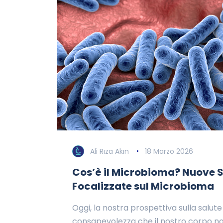
Ali Rıza Akın
18 Marzo 2026
Cos’è il Microbioma? Nuove S
Focalizzate sul Microbioma
Oggi, la nostra prospettiva sulla salu
consapevolezza che il nostro corpo non