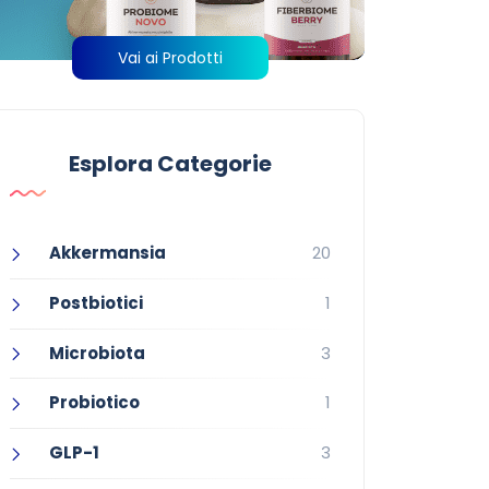
Vai ai Prodotti
Esplora Categorie
Akkermansia
20
Postbiotici
1
Microbiota
3
Probiotico
1
GLP-1
3