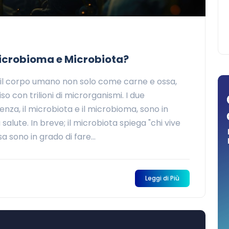
 Microbioma e Microbiota?
e il corpo umano non solo come carne e ossa,
 con trilioni di microrganismi. I due
enza, il microbiota e il microbioma, sono in
 salute. In breve; il microbiota spiega "chi vive
 sono in grado di fare...
Leggi di Più