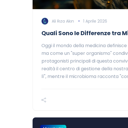
Ali Rıza Akın
1 Aprile 2026
Quali Sono le Differenze tra
Oggi il mondo della medicina definisc
ma come un "super organismo" condiviso
protagonisti principali di questa conviv
realtà il centro di gestione della nostra
lì", mentre il microbioma racconta "cosa