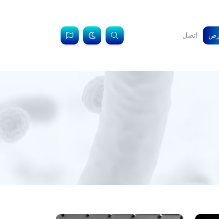
رض
اتصل