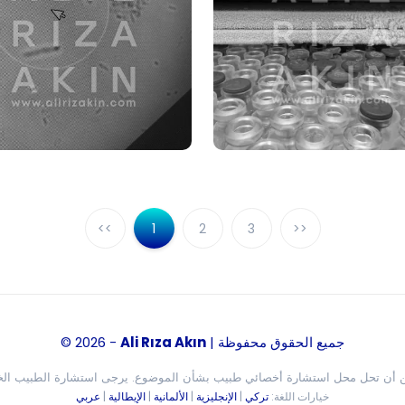
<<
1
2
3
>>
| جميع الحقوق محفوظة
Ali Rıza Akın
© 2026 -
يمكن أن تحل محل استشارة أخصائي طبيب بشأن الموضوع. يرجى استشارة الطبيب ا
خيارات اللغة:
تركي
|
الإنجليزية
|
الألمانية
|
الإيطالية
|
عربي