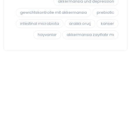
akkermansia und depression
gewichtskontrolle mit akkermansia
prebiotic
intestinal microbiota
aralıklı oruç
kanser
hayvanlar
akkermansia zayıflatır mı
| جميع الحقوق محفوظة
Ali Rıza Akın
© 2026 -
.المعلومات المقدمة على هذا الموقع لا يمكن أن تحل محل استشارة أخصائي
طبيب بشأن الموضوع. يرجى استشارة الطبيب الخاص بك للحصول على مزيد
من المعلومات
خيارات اللغة:
تركي
|
الإنجليزية
|
الألمانية
|
الإيطالية
|
عربي
Hidayet Arasan
تصميم وتطوير الويب :