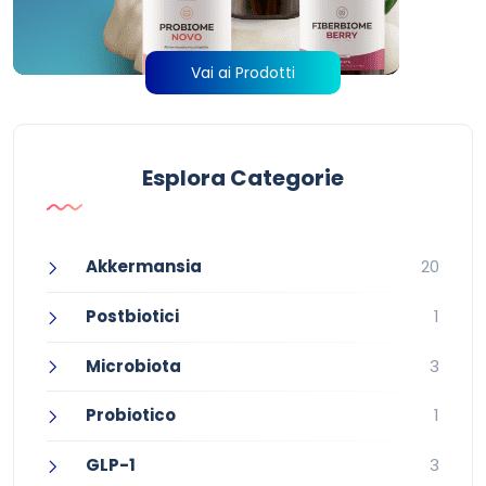
Vai ai Prodotti
Esplora Categorie
Akkermansia
20
Postbiotici
1
Microbiota
3
Probiotico
1
GLP-1
3