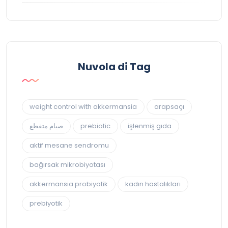
Nuvola di Tag
weight control with akkermansia
arapsaçı
صيام متقطع
prebiotic
işlenmiş gıda
aktif mesane sendromu
bağırsak mikrobiyotası
akkermansia probiyotik
kadın hastalıkları
prebiyotik