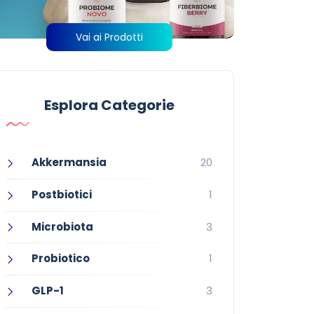
Vai ai Prodotti
Esplora Categorie
Akkermansia
20
Postbiotici
1
Microbiota
3
Probiotico
1
GLP-1
3