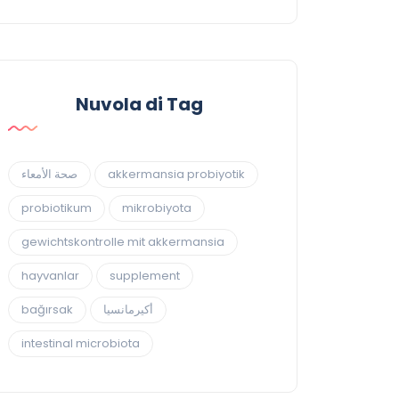
Nuvola di Tag
صحة الأمعاء
akkermansia probiyotik
probiotikum
mikrobiyota
gewichtskontrolle mit akkermansia
hayvanlar
supplement
bağırsak
أكيرمانسيا
intestinal microbiota