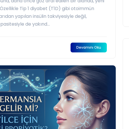
una, daha önce göz ardı edilen bir alanda, yeni
 Özellikle Tip 1 diyabet (T1D) gibi otoimmün
rıdan yapılan insülin takviyesiyle değil,
asitesiyle de yakınd...
Devamını Oku