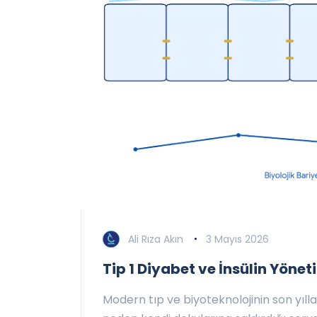
Ali Rıza Akın
3 Mayıs 2026
Tip 1 Diyabet ve İnsülin Yön
Modern tıp ve biyoteknolojinin son yıll