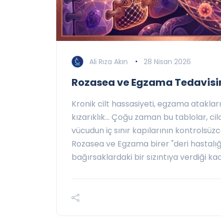
Ali Rıza Akın
28 Nisan 2026
Rozasea ve Egzama Tedavisi
Kronik cilt hassasiyeti, egzama atakla
kızarıklık... Çoğu zaman bu tablolar, cil
vücudun iç sınır kapılarının kontrolsüzc
Rozasea ve Egzama birer "deri hastalığı
bağırsaklardaki bir sızıntıya verdiği kaot