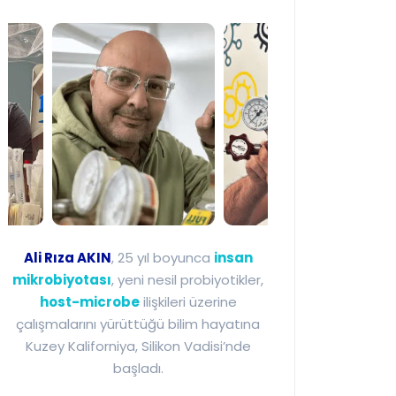
Ali Rıza Akın - Mikr
Ali Rıza AKIN
, 25 yıl boyunca
insan
mikrobiyotası
, yeni nesil probiyotikler,
host-microbe
ilişkileri üzerine
çalışmalarını yürüttüğü bilim hayatına
Kuzey Kaliforniya, Silikon Vadisi’nde
başladı.