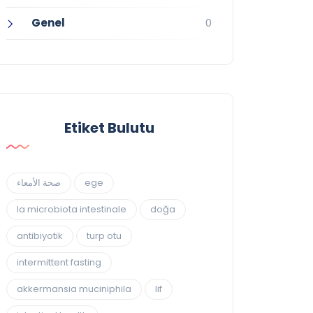
Genel
0
Etiket Bulutu
صحة الأمعاء
ege
la microbiota intestinale
doğa
antibiyotik
turp otu
intermittent fasting
akkermansia muciniphila
lif