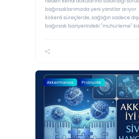
neden kendi dokularına saldırdığı sorus
bağırsaklarımızda yeni yanıtlar arıyor.
kökenli süreçlerde, sağlığın sadece dışa
bağırsak bariyerindeki "mühürleme" kap
Akkermansia
Probiyotik