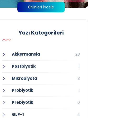
Ürünleri İncele
Yazı Kategorileri
Akkermansia
23
Postbiyotik
1
Mikrobiyota
3
Probiyotik
1
Prebiyotik
0
GLP-1
4