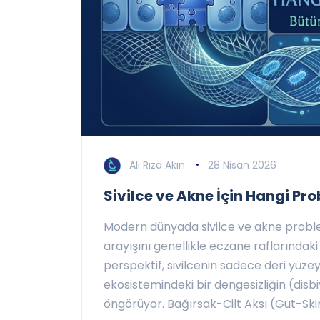
Ali Rıza Akın
28 Nisan 2026
Sivilce ve Akne İçin Hangi Pro
Modern dünyada sivilce ve akne probl
arayışını genellikle eczane raflarındaki 
perspektif, sivilcenin sadece deri yüzey
ekosistemindeki bir dengesizliğin (disbi
öngörüyor. Bağırsak-Cilt Aksı (Gut-Skin 