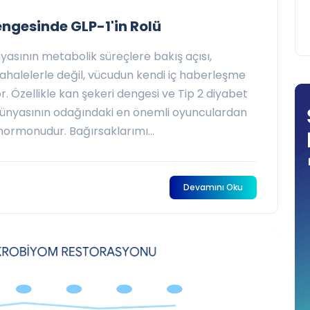
engesinde GLP-1'in Rolü
sının metabolik süreçlere bakış açısı,
ahalelerle değil, vücudun kendi iç haberleşme
or. Özellikle kan şekeri dengesi ve Tip 2 diyabet
dünyasının odağındaki en önemli oyunculardan
hormonudur. Bağırsaklarımı...
Devamını Oku