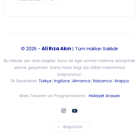
© 2026 -
Ali Rıza Akın
| Tüm Hakları Saklıdır
Bu sitede yer alan bilgiler, konu ile ilgili uzman hekime danışmak
yerine geçemez. Daha fazla bilgi için lütfen hekiminize
başvurunuz.
Dil Seçenekleri:
Türkçe
|
İngilizce
|
Almanca
|
İtalyanca
|
Arapça
Web Tasarım ve Programalama :
Hidayet Arasan
Başa Dön