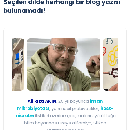
Seçilen dilde herhangi bir blog yazısı
bulunamadı!
Ali Rıza Akın - Mikrobiyot
Ali Rıza AKIN
, 25 yıl boyunca
insan
mikrobiyotası
, yeni nesil probiyotikler,
host-
microbe
ilişkileri üzerine çalışmalarını yürüttüğü
bilim hayatına Kuzey Kaliforniya, Silikon