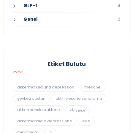
GLP-1
4
Genel
0
Etiket Bulutu
akkermansia und depression
mesane
şevketi bostan
aktif mesane sendromu
akkermansia bakterie
بروبيوتيك
akkermansia e depressione
ege
microbiata
lif