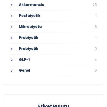
Akkermansia
23
Postbiyotik
1
Mikrobiyota
3
Probiyotik
1
Prebiyotik
0
GLP-1
4
Genel
0
Etiket Bulutu