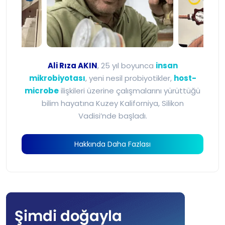
Ali Rıza Akın - Mikrobiyot
Ali Rıza AKIN
, 25 yıl boyunca
insan
mikrobiyotası
, yeni nesil probiyotikler,
host-
microbe
ilişkileri üzerine çalışmalarını yürüttüğü
bilim hayatına Kuzey Kaliforniya, Silikon
Vadisi’nde başladı.
Hakkında Daha Fazlası