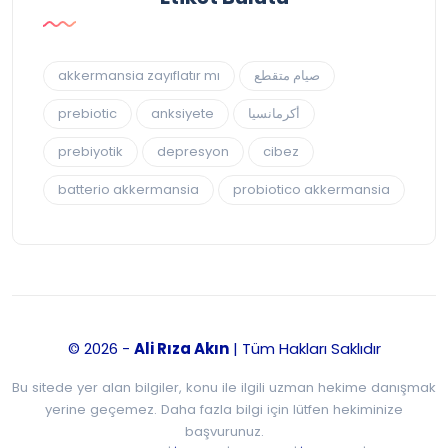
akkermansia zayıflatır mı
صيام متقطع
prebiotic
anksiyete
أكرمانسيا
prebiyotik
depresyon
cibez
batterio akkermansia
probiotico akkermansia
© 2026 -
Ali Rıza Akın
| Tüm Hakları Saklıdır
Bu sitede yer alan bilgiler, konu ile ilgili uzman hekime danışmak
yerine geçemez. Daha fazla bilgi için lütfen hekiminize
başvurunuz.