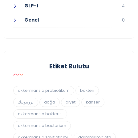
GLP-1
4
Genel
0
Etiket Bulutu
akkermansia probiotikum
bakteri
بروبيوتيك
doğa
diyet
kanser
akkermansia bakterisi
akkermansia bacterium
akkermansia zayıflatır mı
darmmikrobiota