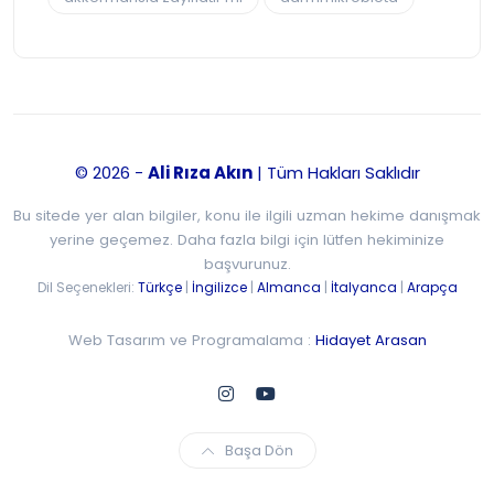
© 2026 -
Ali Rıza Akın
| Tüm Hakları Saklıdır
Bu sitede yer alan bilgiler, konu ile ilgili uzman hekime danışmak
yerine geçemez. Daha fazla bilgi için lütfen hekiminize
başvurunuz.
Dil Seçenekleri:
Türkçe
|
İngilizce
|
Almanca
|
İtalyanca
|
Arapça
Web Tasarım ve Programalama :
Hidayet Arasan
Başa Dön