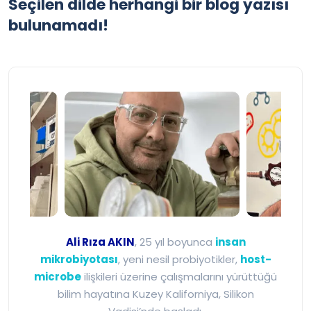
Seçilen dilde herhangi bir blog yazısı
bulunamadı!
Ali Rıza Akın - Mikrobiyot
Ali Rıza AKIN
, 25 yıl boyunca
insan
mikrobiyotası
, yeni nesil probiyotikler,
host-
microbe
ilişkileri üzerine çalışmalarını yürüttüğü
bilim hayatına Kuzey Kaliforniya, Silikon