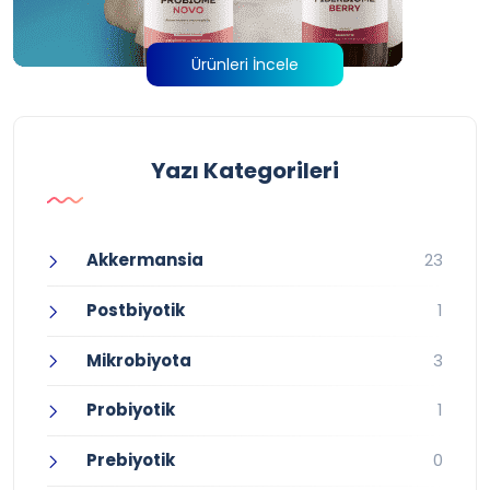
Ürünleri İncele
Yazı Kategorileri
Akkermansia
23
Postbiyotik
1
Mikrobiyota
3
Probiyotik
1
Prebiyotik
0