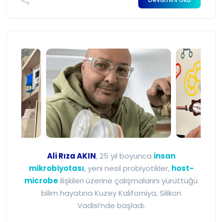
Ali Rıza Akın - Mikrobiyot
Ali Rıza AKIN
, 25 yıl boyunca
insan
mikrobiyotası
, yeni nesil probiyotikler,
host-
microbe
ilişkileri üzerine çalışmalarını yürüttüğü
bilim hayatına Kuzey Kaliforniya, Silikon
Vadisi’nde başladı.