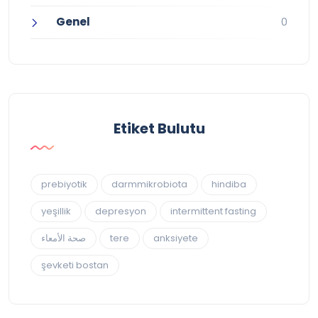
Genel
0
Etiket Bulutu
prebiyotik
darmmikrobiota
hindiba
yeşillik
depresyon
intermittent fasting
صحة الأمعاء
tere
anksiyete
şevketi bostan