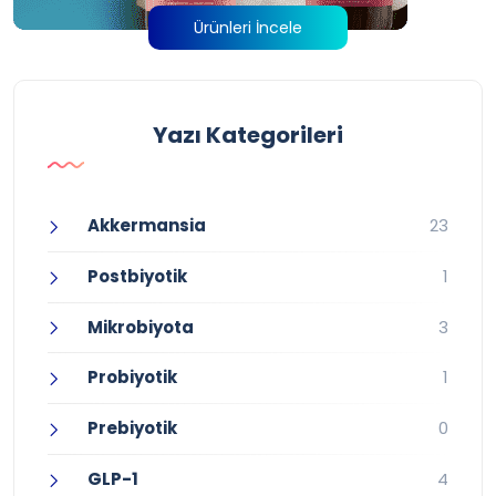
Ürünleri İncele
Yazı Kategorileri
Akkermansia
23
Postbiyotik
1
Mikrobiyota
3
Probiyotik
1
Prebiyotik
0
GLP-1
4