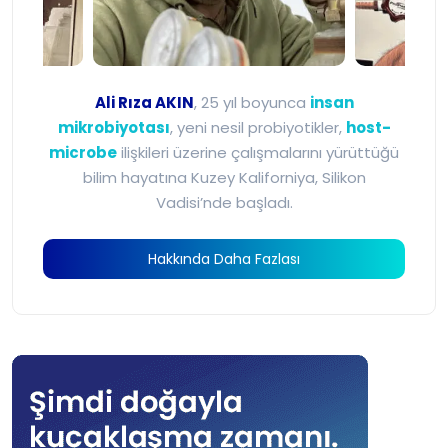
Ali Rıza Akın - Mikrobiyot
Ali Rıza AKIN
, 25 yıl boyunca
insan
mikrobiyotası
, yeni nesil probiyotikler,
host-
microbe
ilişkileri üzerine çalışmalarını yürüttüğü
bilim hayatına Kuzey Kaliforniya, Silikon
Vadisi’nde başladı.
Hakkında Daha Fazlası