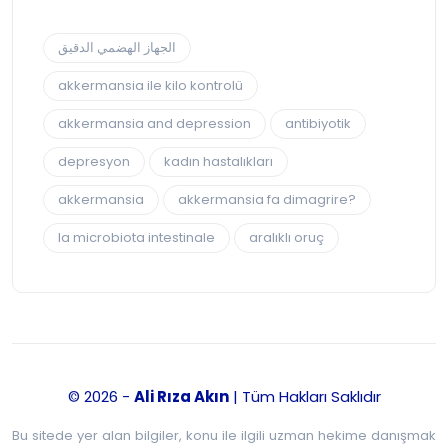
الجهاز الهضمي الدقيق
akkermansia ile kilo kontrolü
akkermansia and depression
antibiyotik
depresyon
kadın hastalıkları
akkermansia
akkermansia fa dimagrire?
la microbiota intestinale
aralıklı oruç
© 2026 -
Ali Rıza Akın
| Tüm Hakları Saklıdır
Bu sitede yer alan bilgiler, konu ile ilgili uzman hekime danışmak