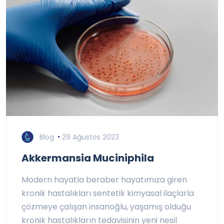
Blog
29 Ağustos 2023
Akkermansia Muciniphila
Modern hayatla beraber hayatımıza giren
kronik hastalıkları sentetik kimyasal ilaçlarla
çözmeye çalışan insanoğlu, yaşamış olduğu
kronik hastalıkların tedavisinin yeni nesil