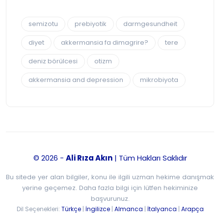
semizotu
prebiyotik
darmgesundheit
diyet
akkermansia fa dimagrire?
tere
deniz börülcesi
otizm
akkermansia and depression
mikrobiyota
© 2026 -
Ali Rıza Akın
| Tüm Hakları Saklıdır
Bu sitede yer alan bilgiler, konu ile ilgili uzman hekime danışmak
yerine geçemez. Daha fazla bilgi için lütfen hekiminize
başvurunuz.
Dil Seçenekleri:
Türkçe
|
İngilizce
|
Almanca
|
İtalyanca
|
Arapça