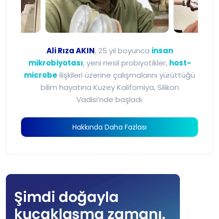
Ali Rıza Akın - Mikrobiyot
Ali Rıza AKIN
, 25 yıl boyunca
insan
mikrobiyotası
, yeni nesil probiyotikler,
host-
microbe
ilişkileri üzerine çalışmalarını yürüttüğü
bilim hayatına Kuzey Kaliforniya, Silikon
Vadisi’nde başladı.
Hakkında Daha Fazlası